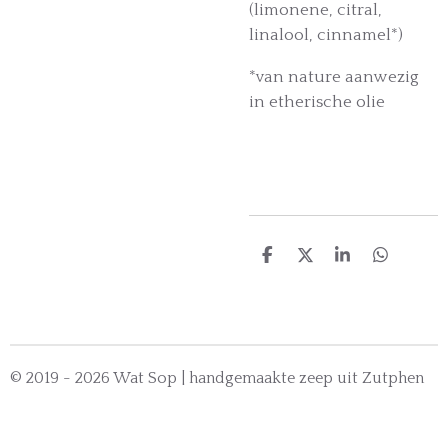
(limonene, citral,
linalool, cinnamel*)
*van nature aanwezig
in etherische olie
D
D
S
D
e
e
h
e
l
e
a
l
e
l
r
e
n
e
n
© 2019 - 2026 Wat Sop | handgemaakte zeep uit Zutphen