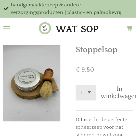
handgemaakte zeep & andere
Ga
verzorgingsproducten | plastic- en palmolievrij
direct
naar
WAT
SOP
de
hoofdinhoud
Stoppelsop
€ 9,50
In
winkelwage
Dit is echt de perfecte
scheerzeep voor nat
scheren, zowel voor