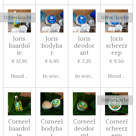
Uitverkocht
Uitverkocht
Joris
Joris
Joris
Joris
baardol
bodyba
deodor
scheerz
ie
r
ant
eep
€ 12,95
€ 6,95
€ 7,25
€ 9,50
Houd mij op de hoogte
In winkelwagen
In winkelwagen
Houd mij o
Uitverkocht
Corneel
Corneel
Corneel
Corneel
baardol
bodyba
deodor
scheerz
ie
r
ant
eep