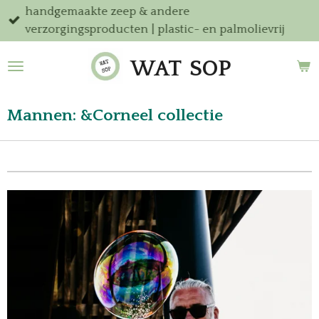
handgemaakte zeep & andere
Ga
verzorgingsproducten | plastic- en palmolievrij
direct
naar
WAT
SOP
de
hoofdinhoud
Mannen: &Corneel collectie