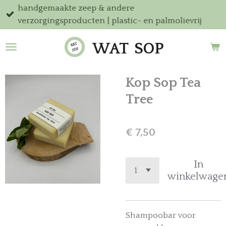
handgemaakte zeep & andere
Ga
verzorgingsproducten | plastic- en palmolievrij
direct
naar
WAT
SOP
de
hoofdinhoud
Kop Sop Tea
Tree
€ 7,50
In
winkelwage
Shampoobar voor