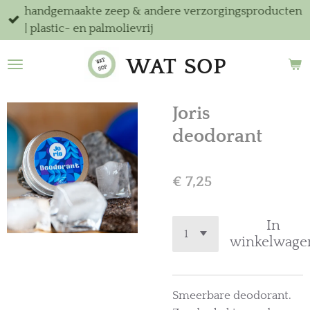
handgemaakte zeep & andere verzorgingsproducten
Ga
| plastic- en palmolievrij
direct
naar
WAT
SOP
de
hoofdinhoud
Joris
deodorant
€ 7,25
In
winkelwage
Smeerbare deodorant.