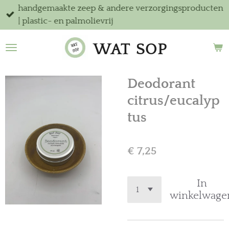
handgemaakte zeep & andere verzorgingsproducten
Ga
| plastic- en palmolievrij
direct
naar
WAT
SOP
de
hoofdinhoud
Deodorant
citrus/eucalyp
tus
€ 7,25
In
winkelwage