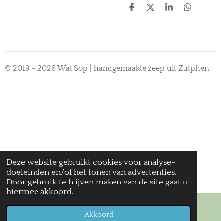
D
D
S
D
e
e
h
e
l
e
a
l
e
l
r
e
n
e
n
© 2019 - 2026 Wat Sop | handgemaakte zeep uit Zutphen
Deze website gebruikt cookies voor analyse-
doeleinden en/of het tonen van advertenties.
Door gebruik te blijven maken van de site gaat u
hiermee akkoord.
Akkoord
E-mailadres
Kaart