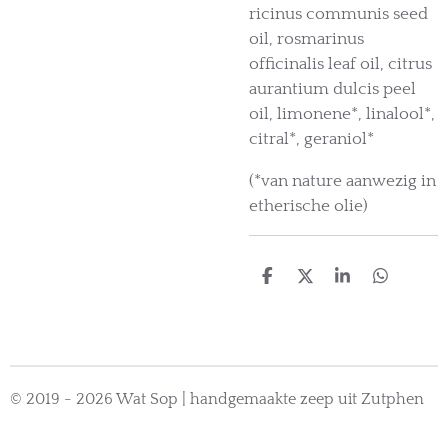
ricinus communis seed
oil, rosmarinus
officinalis leaf oil, citrus
aurantium dulcis peel
oil, limonene*, linalool*,
citral*, geraniol*
(*van nature aanwezig in
etherische olie)
D
D
S
D
e
e
h
e
l
e
a
l
e
l
r
e
n
e
n
© 2019 - 2026 Wat Sop | handgemaakte zeep uit Zutphen