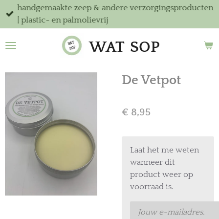
handgemaakte zeep & andere verzorgingsproducten
Ga
| plastic- en palmolievrij
direct
naar
WAT
SOP
de
hoofdinhoud
De Vetpot
€ 8,95
Laat het me weten
wanneer dit
product weer op
voorraad is.