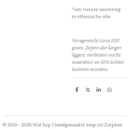
*van nature aanwezig
in etherische olie
Versgewicht circa 100
gram. Zepen die langer
liggen, verliezen vocht
waardoor ze 10% lichter
kunnen worden.
D
D
S
D
e
e
h
e
l
e
a
l
e
l
r
e
n
e
n
© 2019 - 2026 Wat Sop | handgemaakte zeep uit Zutphen