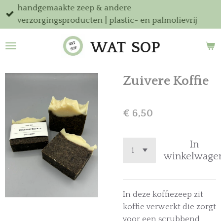
handgemaakte zeep & andere
Ga
verzorgingsproducten | plastic- en palmolievrij
direct
naar
WAT
SOP
de
hoofdinhoud
Zuivere Koffie
€ 6,50
In
winkelwage
In deze koffiezeep zit
koffie verwerkt die zorgt
voor een scrubbend